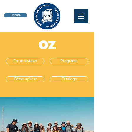
Donate
OZ
En un vistazo
Programa
Cómo aplicar
Catalogo