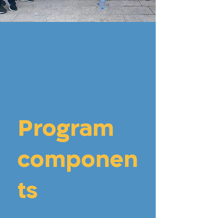
Program
componen
ts