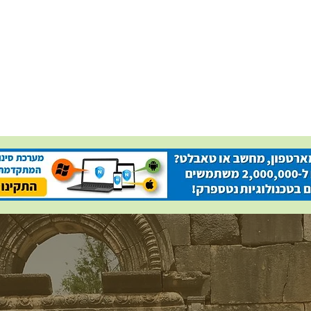
About
Our World
Programs
Chinuch
Aliyah
ות