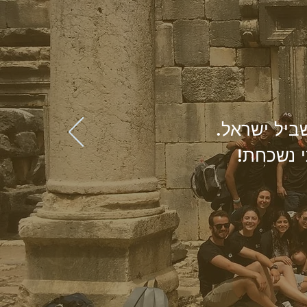
שביל ישראל
תי נשכחת