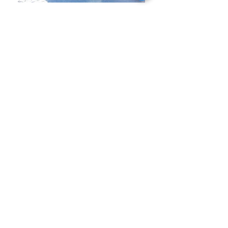
מהי שליחות בבני עקיבא העולמית?
עידוד עלייה, הפצת התורה, מניעת
התבוללות וקירובם של בני הנוער
בתפוצות ומשפחותיהם אל היהדות
וארץ ישראל הן משימות לאומיות
חשובות. שליחי התנועה העולמית של
בני- עקיבא עומדים מידי יום בחזית
העשייה החינוכית בגולה, במסירות נפש
ובחרדת קודש.