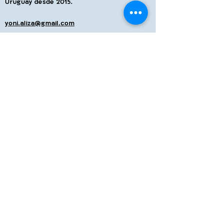
Uruguay desde 2015.
yoni.aliza@gmail.com
Planes de WBA
para Uruguay
Interesados de Uruguay pueden
participar del siguiente programa
anual de World Bnei Akiva:
Amlat
Para otro tipo de planes están
invitados a contactarse Online con el
Snif o con nuestros Shlijim.